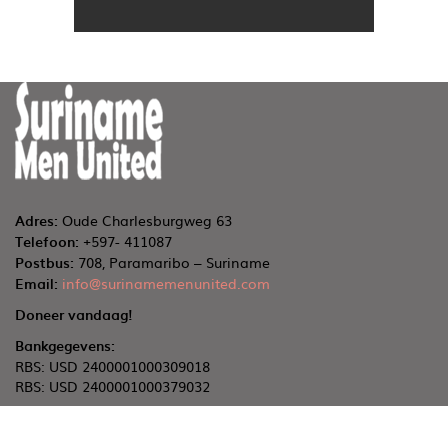
Adres:
Oude Charlesburgweg 63
Telefoon:
+597- 411087
Postbus:
708, Paramaribo – Suriname
Email:
info@surinamemenunited.com
Doneer vandaag!
Bankgegevens:
RBS: USD 2400001000309018
RBS: USD 2400001000379032