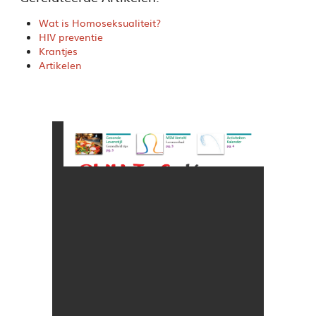
Wat is Homoseksualiteit?
HIV preventie
Krantjes
Artikelen