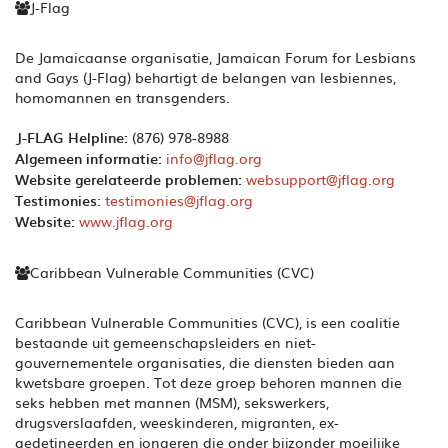
J-Flag
De Jamaicaanse organisatie, Jamaican Forum for Lesbians
and Gays (J-Flag) behartigt de belangen van lesbiennes,
homomannen en transgenders.
J-FLAG Helpline:
(876) 978-8988
Algemeen informatie:
info@jflag.org
Website gerelateerde problemen:
websupport@jflag.org
Testimonies
:
testimonies@jflag.org
Website:
www.jflag.org
Caribbean Vulnerable Communities (CVC)
Caribbean Vulnerable Communities (CVC), is een coalitie
bestaande uit gemeenschapsleiders en niet-
gouvernementele organisaties, die diensten bieden aan
kwetsbare groepen. Tot deze groep behoren mannen die
seks hebben met mannen (MSM), sekswerkers,
drugsverslaafden, weeskinderen, migranten, ex-
gedetineerden en jongeren die onder bijzonder moeilijke