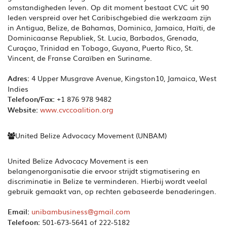
omstandigheden leven. Op dit moment bestaat CVC uit 90
leden verspreid over het Caribischgebied die werkzaam zijn
in Antigua, Belize, de Bahamas, Dominica, Jamaica, Haïti, de
Dominicaanse Republiek, St. Lucia, Barbados, Grenada,
Curaçao, Trinidad en Tobago, Guyana, Puerto Rico, St.
Vincent, de Franse Caraïben en Suriname.
Adres:
4 Upper Musgrave Avenue, Kingston10, Jamaica, West
Indies
Telefoon/Fax:
+1 876 978 9482
Website:
www.cvccoalition.org
United Belize Advocacy Movement (UNBAM)
United Belize Advocacy Movement is een
belangenorganisatie die ervoor strijdt stigmatisering en
discriminatie in Belize te verminderen. Hierbij wordt veelal
gebruik gemaakt van, op rechten gebaseerde benaderingen.
Email:
unibambusiness@gmail.com
Telefoon:
501-673-5641 of 222-5182