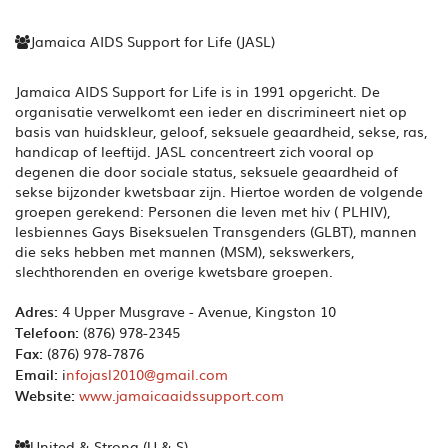
Jamaica AIDS Support for Life (JASL)
Jamaica AIDS Support for Life is in 1991 opgericht. De
organisatie verwelkomt een ieder en discrimineert niet op
basis van huidskleur, geloof, seksuele geaardheid, sekse, ras,
handicap of leeftijd. JASL concentreert zich vooral op
degenen die door sociale status, seksuele geaardheid of
sekse bijzonder kwetsbaar zijn. Hiertoe worden de volgende
groepen gerekend: Personen die leven met hiv ( PLHIV),
lesbiennes Gays Biseksuelen Transgenders (GLBT), mannen
die seks hebben met mannen (MSM), sekswerkers,
slechthorenden en overige kwetsbare groepen.
Adres:
4 Upper Musgrave - Avenue, Kingston 10
Telefoon:
(876) 978-2345
Fax:
(876) 978-7876
Email:
i
nfojasl2010@gmail.com
Website:
www.jamaicaaidssupport.com
United & Strong (U & S)