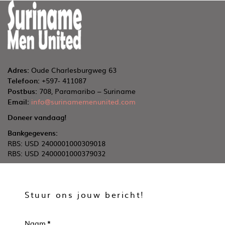
Adres:
Oude Charlesburgweg 63
Telefoon:
+597- 411087
Postbus:
708, Paramaribo – Suriname
Email:
info@surinamemenunited.com
Doneer vandaag!
Bankgegevens:
RBS: USD 2400001000309018
RBS: USD 2400001000379032
Stuur ons jouw bericht!
Naam
*