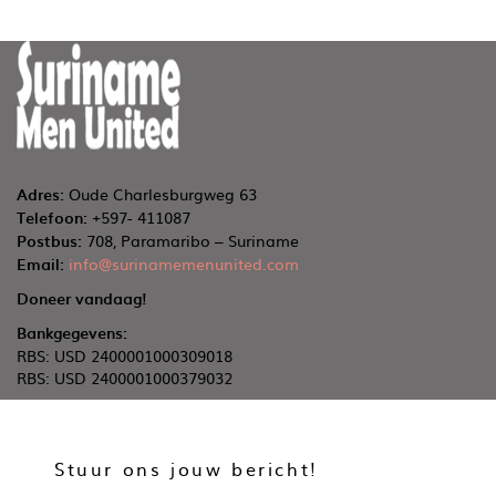
Adres:
Oude Charlesburgweg 63
Telefoon:
+597- 411087
Postbus:
708, Paramaribo – Suriname
Email:
info@surinamemenunited.com
Doneer vandaag!
Bankgegevens:
RBS: USD 2400001000309018
RBS: USD 2400001000379032
Stuur ons jouw bericht!