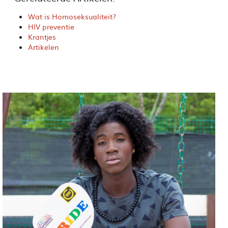
Wat is Homoseksualiteit?
HIV preventie
Krantjes
Artikelen