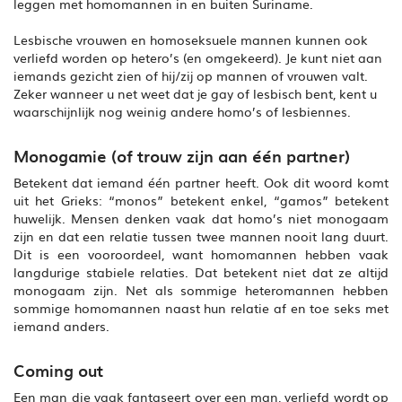
leggen met homomannen in en buiten Suriname.
Lesbische vrouwen en homoseksuele mannen kunnen ook
verliefd worden op hetero’s (en omgekeerd). Je kunt niet aan
iemands gezicht zien of hij/zij op mannen of vrouwen valt.
Zeker wanneer u net weet dat je gay of lesbisch bent, kent u
waarschijnlijk nog weinig andere homo’s of lesbiennes.
Monogamie (of trouw zijn aan één partner)
Betekent dat iemand één partner heeft. Ook dit woord komt
uit het Grieks: “monos” betekent enkel, “gamos” betekent
huwelijk. Mensen denken vaak dat homo’s niet monogaam
zijn en dat een relatie tussen twee mannen nooit lang duurt.
Dit is een vooroordeel, want homomannen hebben vaak
langdurige stabiele relaties. Dat betekent niet dat ze altijd
monogaam zijn. Net als sommige heteromannen hebben
sommige homomannen naast hun relatie af en toe seks met
iemand anders.
Coming out
Een man die vaak fantaseert over een man, verliefd wordt op