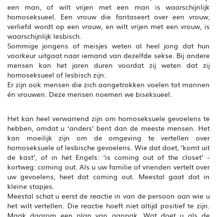
een man, of wilt vrijen met een man is waarschijnlijk
homoseksueel. Een vrouw die fantaseert over een vrouw,
verliefd wordt op een vrouw, en wilt vrijen met een vrouw, is
waarschijnlijk lesbisch.
Sommige jongens of meisjes weten al heel jong dat hun
voorkeur uitgaat naar iemand van dezelfde sekse. Bij andere
mensen kan het jaren duren voordat zij weten dat zij
homoseksueel of lesbisch zijn.
Er zijn ook mensen die zich aangetrokken voelen tot mannen
én vrouwen. Deze mensen noemen we biseksueel.
Het kan heel verwarrend zijn om homoseksuele gevoelens te
hebben, omdat u ‘anders’ bent dan de meeste mensen. Het
kan moeilijk zijn om de omgeving te vertellen over
homoseksuele of lesbische gevoelens. Wie dat doet, ‘komt uit
de kast’, of in het Engels: ‘is coming out of the closet’ -
kortweg: coming out. Als u uw familie of vrienden vertelt over
uw gevoelens, heet dat coming out. Meestal gaat dat in
kleine stapjes.
Meestal schat u eerst de reactie in van de persoon aan wie u
het wilt vertellen. Die reactie hoeft niet altijd positief te zijn.
Maak daarom een plan van aanpak. Wat doet u als de